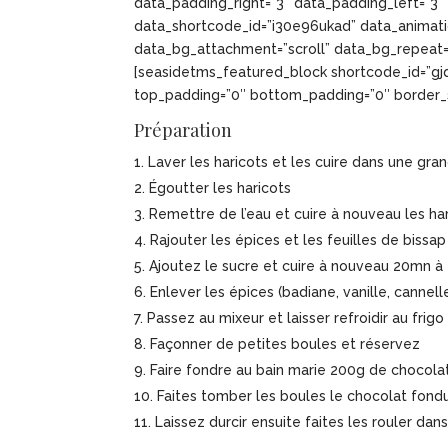
data_padding_right=”3″ data_padding_left=”3
data_shortcode_id=”i30e96ukad” data_animati
data_bg_attachment=”scroll” data_bg_repeat=
[seasidetms_featured_block shortcode_id=”gjqx
top_padding=”0″ bottom_padding=”0″ border_s
Préparation
Laver les haricots et les cuire dans une g
Égoutter les haricots
Remettre de l’eau et cuire à nouveau les h
Rajouter les épices et les feuilles de bissa
Ajoutez le sucre et cuire à nouveau 20mn à
Enlever les épices (badiane, vanille, cannell
Passez au mixeur et laisser refroidir au frigo
Façonner de petites boules et réservez
Faire fondre au bain marie 200g de chocolat
Faites tomber les boules le chocolat fond
Laissez durcir ensuite faites les rouler da