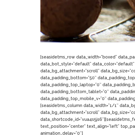
[seasidetms_row data_width=”boxed” data_padd
data_bot_style=”default” data_color=”default
data_bg_attachment=”scroll” data_bg_size=”co
data_padding_bottom=”50″ data_padding_top
data_padding_top_laptop=”0″ data_padding_b
data_padding_bottom_tablet=”0″ data_paddi
data_padding_top_mobile_v=”0″ data_padding
[seasidetms_column data_width=”1/1″ data_bg
data_bg_attachment=”scroll” data_bg_size=”co
data_shortcode_id=”vua4s5js6″][seasidetms_f
text_position=”center” text_align=”left” top_
animation_delay=”0″]