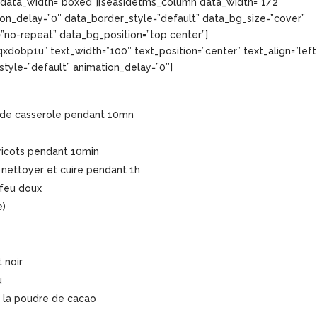
″ data_width=”boxed”][seasidetms_column data_width=”1/2″
on_delay=”0″ data_border_style=”default” data_bg_size=”cover”
”no-repeat” data_bg_position=”top center”]
dobp1u” text_width=”100″ text_position=”center” text_align=”left
tyle=”default” animation_delay=”0″]
rande casserole pendant 10mn
aricots pendant 10min
p nettoyer et cuire pendant 1h
 feu doux
e)
 noir
u
ns la poudre de cacao