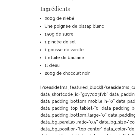
Ingrédients
200g de niébé
Une poignée de bissap blanc
150g de sucre
1 pincée de sel
1 gousse de vanille
1 étoile de badiane
1l d’eau
200g de chocolat noir
[/seasidetms_featured_block][/seasidetms_
data_shortcode_id=”gpy7d03fvb” data_paddi
data_padding_bottom_mobile_h=”0″ data_pad
data_padding_top_tablet=”0″ data_padding_b
data_padding_bottom_large=”0″ data_padding
data_bg_parallax_ratio=”0.5″ data_bg_size=”c
data_bg_position=”top center” data_color=”def