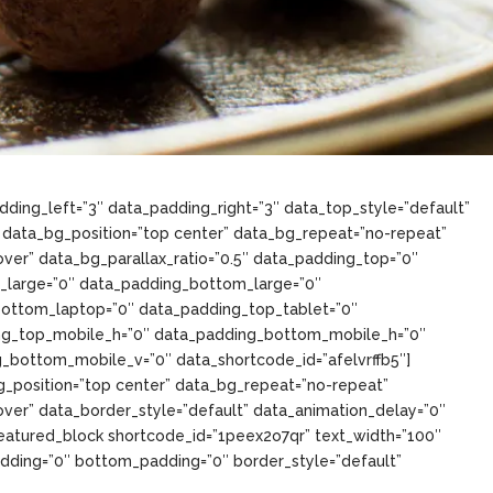
ing_left=”3″ data_padding_right=”3″ data_top_style=”default”
” data_bg_position=”top center” data_bg_repeat=”no-repeat”
ver” data_bg_parallax_ratio=”0.5″ data_padding_top=”0″
_large=”0″ data_padding_bottom_large=”0″
ottom_laptop=”0″ data_padding_top_tablet=”0″
ng_top_mobile_h=”0″ data_padding_bottom_mobile_h=”0″
_bottom_mobile_v=”0″ data_shortcode_id=”afelvrffb5″]
_position=”top center” data_bg_repeat=”no-repeat”
ver” data_border_style=”default” data_animation_delay=”0″
eatured_block shortcode_id=”1peex2o7qr” text_width=”100″
padding=”0″ bottom_padding=”0″ border_style=”default”