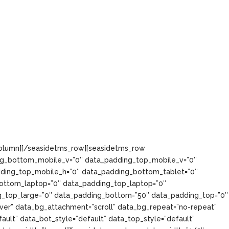
column][/seasidetms_row][seasidetms_row
ng_bottom_mobile_v=”0″ data_padding_top_mobile_v=”0″
ding_top_mobile_h=”0″ data_padding_bottom_tablet=”0″
ottom_laptop=”0″ data_padding_top_laptop=”0″
_top_large=”0″ data_padding_bottom=”50″ data_padding_top=”0″
over” data_bg_attachment=”scroll” data_bg_repeat=”no-repeat”
ault” data_bot_style=”default” data_top_style=”default”